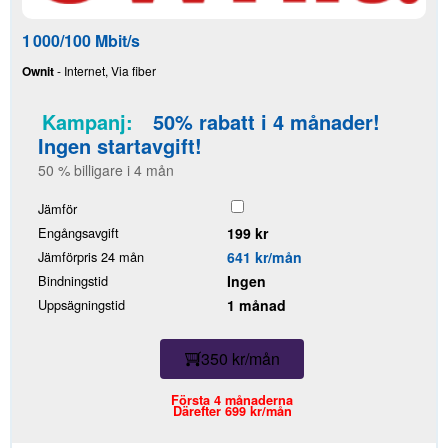
1 000/100 Mbit/s
Ownit
- Internet, Via fiber
Kampanj:
50% rabatt i 4 månader!
Ingen startavgift!
50 % billigare i 4 mån
Jämför
Engångsavgift
199 kr
Jämförpris 24 mån
641 kr/mån
Bindningstid
Ingen
Uppsägningstid
1 månad
350 kr/mån
Första 4 månaderna
Därefter 699 kr/mån