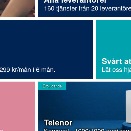
160 tjänster från 20 leverantöre
Svårt at
 299 kr/mån i 6 mån.
Låt oss hj
Erbjudande
Telenor
an
Kampanj - 1000/1000 med rout