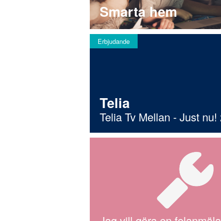
Smarta hem
Erbjudande
Telia
Telia Tv Mellan - Just nu!
Jag vill göra en felanmäl