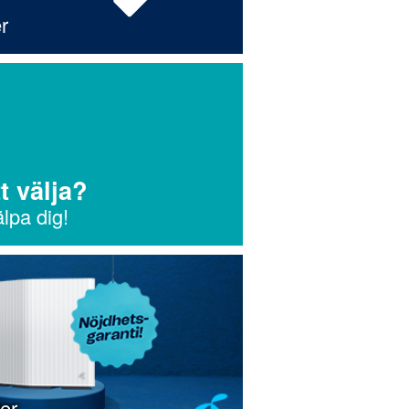
r
t välja?
älpa dig!
er